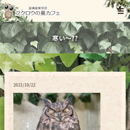
寒い〜??
HOME
お知らせ
寒い〜??
2021/10/22